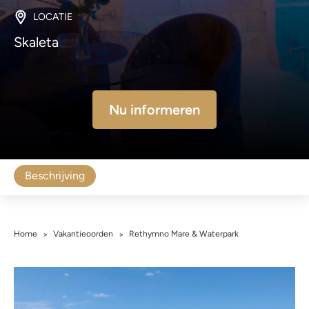
LOCATIE
Skaleta
Nu informeren
Beschrijving
Home
Vakantieoorden
Rethymno Mare & Waterpark
>
>