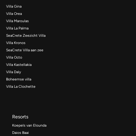
Villa Gina
Villa Orea
Villa Maroulas
Villa La Palma
SeaCrete Zeezicht Villa
Villa Kronos
SeaCrete Villa aan zee
Villa Octo
Villa Kastellakia
Villa Daly
Boheemse villa
Villa La Clochette
Resorts
Koepels van Elounda
Daios Baai