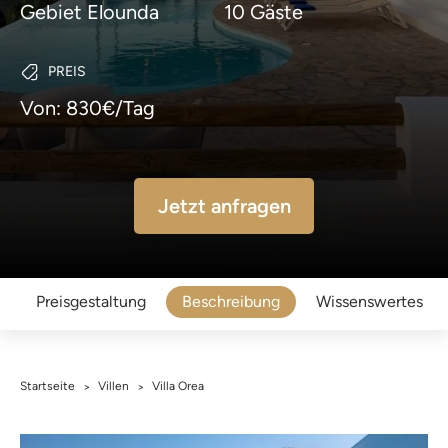
Gebiet Elounda
10 Gäste
PREIS
Von: 830€/Tag
Jetzt anfragen
Preisgestaltung
Beschreibung
Wissenswertes
Startseite
Villen
Villa Orea
>
>